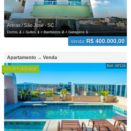
Areias / São José - SC
Dorms:
2
/ Suítes:
1
/ Banheiros:
2
/ Garagens:
1
R$ 400.000,00
Venda:
Apartamento → Venda
Ref.: AP134
OPORTUNIDADE