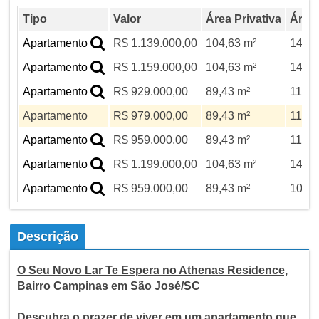
Tipo
Valor
Área Privativa
Área 
Apartamento
R$ 1.139.000,00
104,63 m²
140 m
Apartamento
R$ 1.159.000,00
104,63 m²
140 m
Apartamento
R$ 929.000,00
89,43 m²
119,6
Apartamento
R$ 979.000,00
89,43 m²
119,6
Apartamento
R$ 959.000,00
89,43 m²
119,6
Apartamento
R$ 1.199.000,00
104,63 m²
140 m
Apartamento
R$ 959.000,00
89,43 m²
101,4
Descrição
O Seu Novo Lar Te Espera no Athenas Residence,
Bairro Campinas em São José/SC
Descubra o prazer de viver em um apartamento que