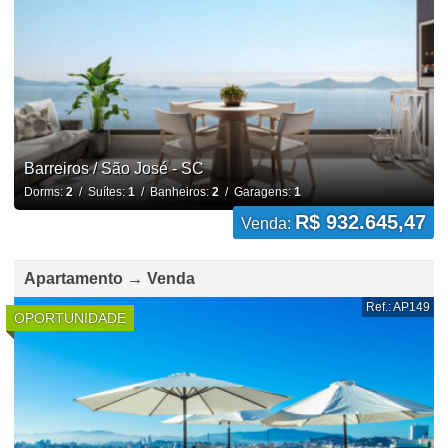
Barreiros / São José - SC
Dorms:
2
/ Suítes:
1
/ Banheiros:
2
/ Garagens:
1
R$ 932.645,47
Venda:
Apartamento → Venda
Ref.: AP149
OPORTUNIDADE