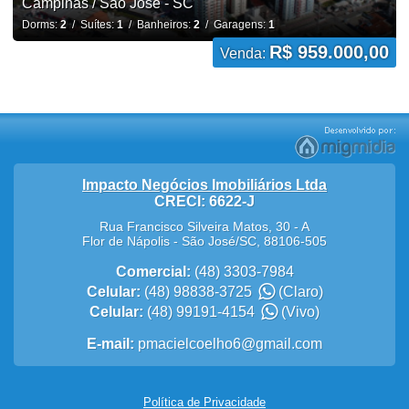
Campinas / São José - SC
Dorms:
2
/ Suítes:
1
/ Banheiros:
2
/ Garagens:
1
R$ 959.000,00
Venda:
Impacto Negócios Imobiliários Ltda
CRECI: 6622-J
Rua Francisco Silveira Matos, 30 - A
Flor de Nápolis
-
São José
/
SC
,
88106-505
Comercial:
(48) 3303-7984
Celular:
(48) 98838-3725
(Claro)
Celular:
(48) 99191-4154
(Vivo)
E-mail:
pmacielcoelho6@gmail.com
Política de Privacidade