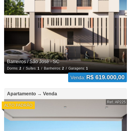
Barreiros / São José - SC
Dorms:
2
/ Suítes:
1
/ Banheiros:
2
/ Garagens:
1
R$ 619.000,00
Venda:
Apartamento → Venda
Ref.: AP225
ALTO PADRÃO