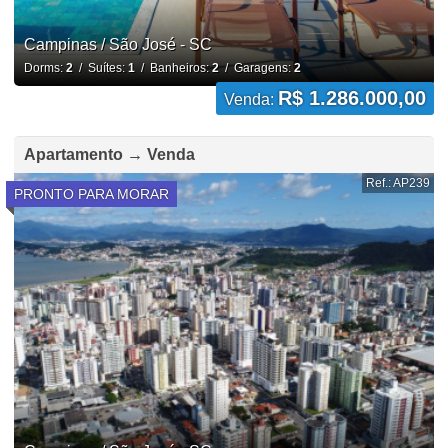
Campinas / São José - SC
Dorms:
2
/ Suítes:
1
/ Banheiros:
2
/ Garagens:
2
R$ 1.286.000,00
Venda:
Apartamento → Venda
Ref.: AP239
PRONTO PARA MORAR