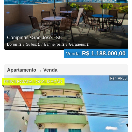
Campinas / São José - SC
Dorms:
2
/ Suítes:
1
/ Banheiros:
2
/ Garagens:
2
R$ 1.188.000,00
Venda:
Apartamento → Venda
Ref.: AP35
PRIVILEGIADA LOCALIZAÇÃO