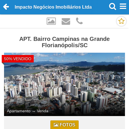
Impacto Negócios Imobiliários Ltda
APT. Bairro Campinas na Grande
Florianópolis/SC
50% VENDIDO
Apartamento
→
Venda
FOTOS