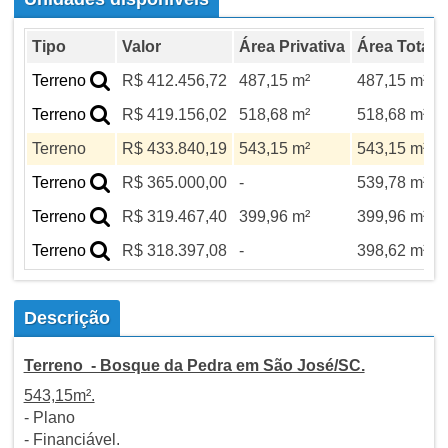
Tipo
Valor
Área Privativa
Área Total
Terreno
R$ 412.456,72
487,15 m²
487,15 m²
Terreno
R$ 419.156,02
518,68 m²
518,68 m²
Terreno
R$ 433.840,19
543,15 m²
543,15 m²
Terreno
R$ 365.000,00
-
539,78 m²
Terreno
R$ 319.467,40
399,96 m²
399,96 m²
Terreno
R$ 318.397,08
-
398,62 m²
Descrição
Terreno - Bosque da Pedra em São José/SC.
543,15m².
- Plano
- Financiável.