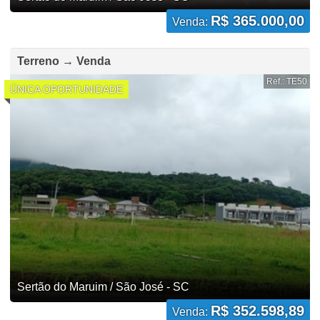
R$ 365.000,00
Venda:
Terreno → Venda
Ref.: TE50
ÚNICA OPORTUNIDADE
Sertão do Maruim / São José - SC
R$ 352.598,89
Venda: