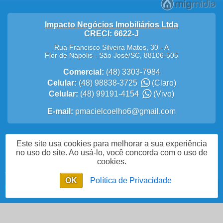
Impacto Negócios Imobiliários Ltda
CRECI: 6622-J
Rua Francisco Silveira Matos, 30 - A
Flor de Nápolis
-
São José
/
SC
,
88106-505
Comercial:
(48) 3303-7984
Celular:
(48) 98838-3725
(Claro)
Celular:
(48) 99191-4154
(Vivo)
E-mail:
pmacielcoelho6@gmail.com
Este site usa cookies para melhorar a sua experiência
Política de Privacidade
no uso do site. Ao usá-lo, você concorda com o uso de
cookies.
Acesse nosso site
OK
Política de Privacidade
Enviar mensagem
Chat