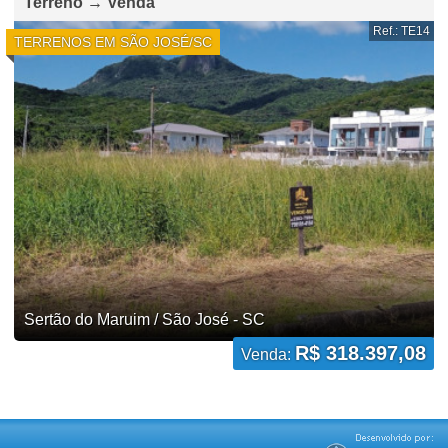
Terreno → Venda
Ref.: TE14
TERRENOS EM SÃO JOSÉ/SC
Sertão do Maruim / São José - SC
R$ 318.397,08
Venda: