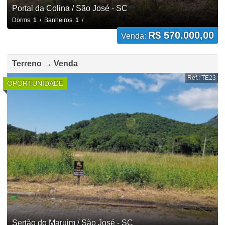
Portal da Colina / São José - SC
Dorms:
1
/ Banheiros:
1
/
R$ 570.000,00
Venda:
Terreno → Venda
Ref.: TE23
OPORTUNIDADE
Sertão do Maruim / São José - SC