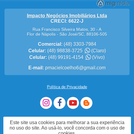
Impacto Negócios Imobiliários Ltda
CRECI: 6622-J
Rua Francisco Silveira Matos, 30 - A
Flor de Nápolis
-
São José
/
SC
,
88106-505
Comercial:
(48) 3303-7984
Celular:
(48) 98838-3725
(Claro)
Celular:
(48) 99191-4154
(Vivo)
E-mail:
pmacielcoelho6@gmail.com
Política de Privacidade
Este site usa cookies para melhorar a sua experiência
no uso do site. Ao usá-lo, você concorda com o uso de
cookies.
Acesse nosso site