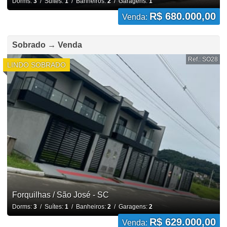
Dorms:
3
/ Suítes:
1
/ Banheiros:
2
/ Garagens:
1
R$ 680.000,00
Venda:
Sobrado → Venda
Ref.: SO28
LINDO SOBRADO
Forquilhas / São José - SC
Dorms:
3
/ Suítes:
1
/ Banheiros:
2
/ Garagens:
2
R$ 629.000,00
Venda: