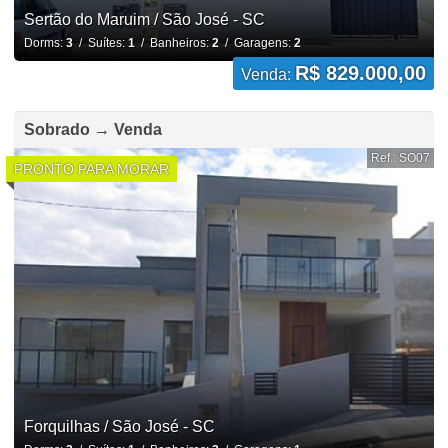
Sertão do Maruim / São José - SC
Dorms:
3
/ Suítes:
1
/ Banheiros:
2
/ Garagens:
2
R$ 829.000,00
Venda:
Sobrado → Venda
Ref.: SO07
PRONTO PARA MORAR
Forquilhas / São José - SC