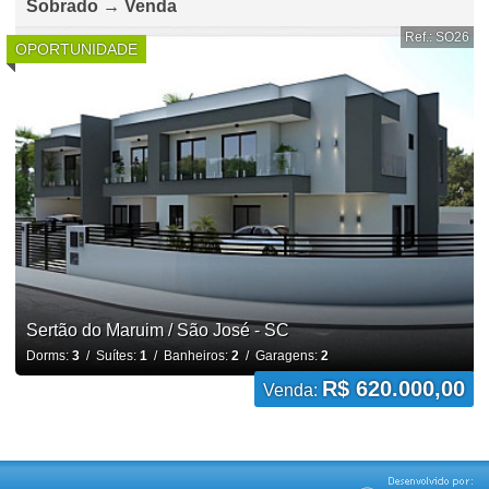
Sobrado → Venda
Ref.: SO26
OPORTUNIDADE
Sertão do Maruim / São José - SC
Dorms:
3
/ Suítes:
1
/ Banheiros:
2
/ Garagens:
2
R$ 620.000,00
Venda: