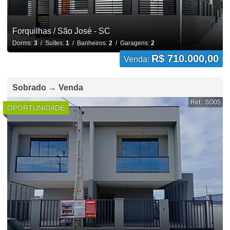
Forquilhas / São José - SC
Dorms:
3
/ Suítes:
1
/ Banheiros:
2
/ Garagens:
2
R$ 710.000,00
Venda:
Sobrado → Venda
Ref.: SO05
OPORTUNIDADE