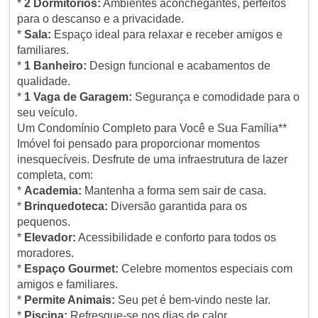
*
2 Dormitórios:
Ambientes aconchegantes, perfeitos
para o descanso e a privacidade.
*
Sala:
Espaço ideal para relaxar e receber amigos e
familiares.
*
1 Banheiro:
Design funcional e acabamentos de
qualidade.
*
1 Vaga de Garagem:
Segurança e comodidade para o
seu veículo.
Um Condomínio Completo para Você e Sua Família**
Imóvel foi pensado para proporcionar momentos
inesquecíveis. Desfrute de uma infraestrutura de lazer
completa, com:
*
Academia:
Mantenha a forma sem sair de casa.
*
Brinquedoteca:
Diversão garantida para os
pequenos.
*
Elevador:
Acessibilidade e conforto para todos os
moradores.
*
Espaço Gourmet:
Celebre momentos especiais com
amigos e familiares.
*
Permite Animais:
Seu pet é bem-vindo neste lar.
*
Piscina:
Refresque-se nos dias de calor.