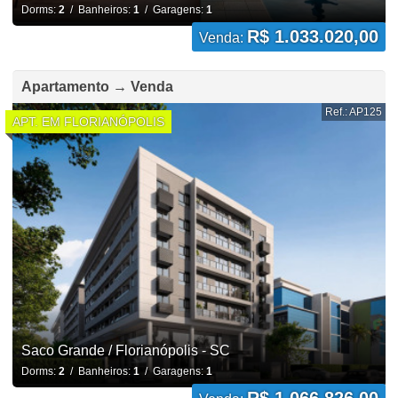
Dorms:
2
/ Banheiros:
1
/ Garagens:
1
R$ 1.033.020,00
Venda:
Apartamento → Venda
Ref.: AP125
APT. EM FLORIANÓPOLIS
Saco Grande / Florianópolis - SC
Dorms:
2
/ Banheiros:
1
/ Garagens:
1