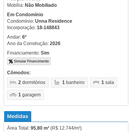
Mobília:
Não Mobiliado
Em Condomínio
Condomínio:
Unna Residence
Incorporação:
18-148843
Andar:
6º
Ano da Construção:
2026
Financiamento:
Sim
Simular Financimento
Cômodos:
2
dormitórios
1
banheiro
1
sala
1
garagem
Medidas
Área Total:
95,80 m²
(R$ 12.744/m²)