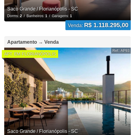
Saco Grande / Florianópolis - SC
Dorms:
2
/ Banheiros:
1
/ Garagens:
1
R$ 1.118.295,00
Venda:
Apartamento → Venda
Ref.: AP93
APT. EM FLORIANÓPOLIS
Saco Grande / Florianópolis - SC