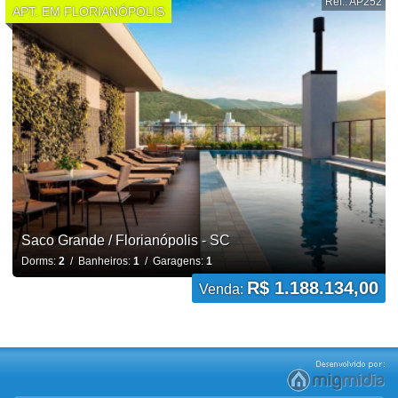
Ref.: AP252
APT. EM FLORIANÓPOLIS
Saco Grande / Florianópolis - SC
Dorms:
2
/ Banheiros:
1
/ Garagens:
1
R$ 1.188.134,00
Venda: