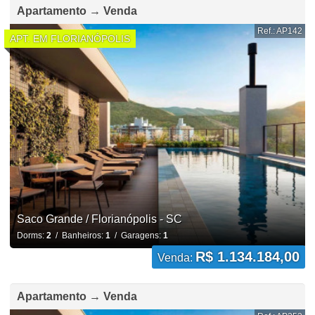
Apartamento → Venda
Ref.: AP142
APT. EM FLORIANÓPOLIS
Saco Grande / Florianópolis - SC
Dorms:
2
/ Banheiros:
1
/ Garagens:
1
R$ 1.134.184,00
Venda:
Apartamento → Venda