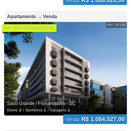
R$ 1.066.826,00
Venda:
Apartamento → Venda
Ref.: AP186
APT. EM FLORIANÓPOLIS
Saco Grande / Florianópolis - SC
Dorms:
2
/ Banheiros:
1
/ Garagens:
1
R$ 1.054.527,00
Venda: