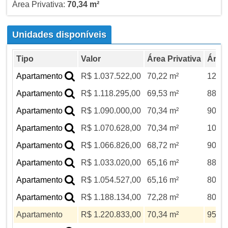
Área Privativa:
70,34 m²
Unidades disponíveis
Tipo
Valor
Área Privativa
Área 
Apartamento
R$ 1.037.522,00
70,22 m²
123,6
Apartamento
R$ 1.118.295,00
69,53 m²
88,03
Apartamento
R$ 1.090.000,00
70,34 m²
90,08
Apartamento
R$ 1.070.628,00
70,34 m²
107,7
Apartamento
R$ 1.066.826,00
68,72 m²
90,08
Apartamento
R$ 1.033.020,00
65,16 m²
88,03
Apartamento
R$ 1.054.527,00
65,16 m²
80,08
Apartamento
R$ 1.188.134,00
72,28 m²
80,08
Apartamento
R$ 1.220.833,00
70,34 m²
95,80