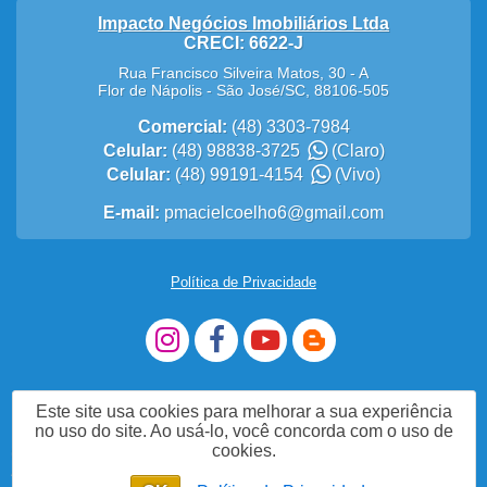
Impacto Negócios Imobiliários Ltda
CRECI: 6622-J
Rua Francisco Silveira Matos, 30 - A
Flor de Nápolis
-
São José
/
SC
,
88106-505
Comercial:
(48) 3303-7984
Celular:
(48) 98838-3725
(Claro)
Celular:
(48) 99191-4154
(Vivo)
E-mail:
pmacielcoelho6@gmail.com
Política de Privacidade
Este site usa cookies para melhorar a sua experiência
no uso do site. Ao usá-lo, você concorda com o uso de
cookies.
Acesse nosso site