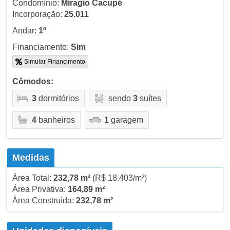
Condomínio:
Miragio Cacupé
Incorporação:
25.011
Andar:
1º
Financiamento:
Sim
Simular Financimento
Cômodos:
3
dormitórios
sendo
3
suítes
4
banheiros
1
garagem
Medidas
Área Total:
232,78 m²
(R$ 18.403/m²)
Área Privativa:
164,89 m²
Área Construída:
232,78 m²