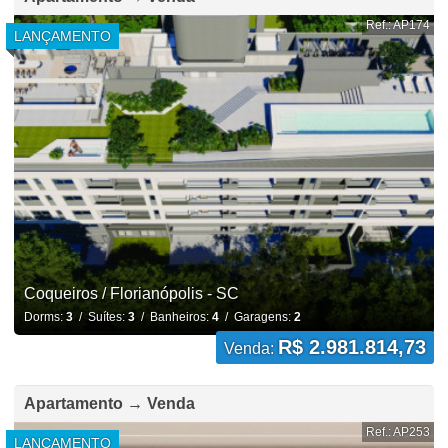
Ref.: AP174
LANÇAMENTO
Coqueiros / Florianópolis - SC
Dorms:
3
/ Suítes:
3
/ Banheiros:
4
/ Garagens:
2
R$ 2.981.814,73
Venda:
Apartamento → Venda
Ref.: AP253
LANÇAMENTO