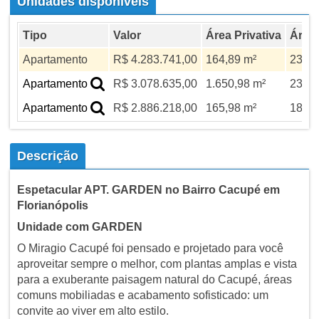
Unidades disponíveis
Tipo
Valor
Área Privativa
Área 
Apartamento
R$ 4.283.741,00
164,89 m²
232,7
Apartamento
R$ 3.078.635,00
1.650,98 m²
232,7
Apartamento
R$ 2.886.218,00
165,98 m²
186,3
Descrição
Espetacular APT. GARDEN no Bairro Cacupé em
Florianópolis
Unidade com GARDEN
O Miragio Cacupé foi pensado e projetado para você
aproveitar sempre o melhor, com plantas amplas e vista
para a exuberante paisagem natural do Cacupé, áreas
comuns mobiliadas e acabamento sofisticado: um
convite ao viver em alto estilo.