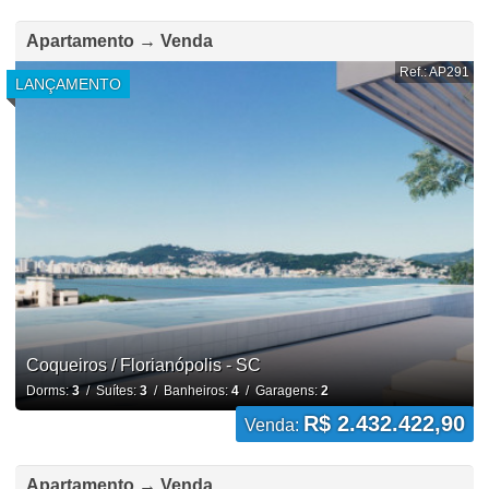
Apartamento → Venda
Ref.: AP291
LANÇAMENTO
Coqueiros / Florianópolis - SC
Dorms:
3
/ Suítes:
3
/ Banheiros:
4
/ Garagens:
2
R$ 2.432.422,90
Venda:
Apartamento → Venda