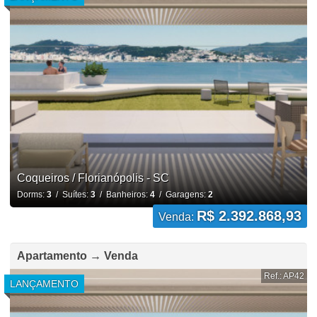
Coqueiros / Florianópolis - SC
Dorms:
3
/ Suítes:
3
/ Banheiros:
4
/ Garagens:
2
R$ 2.392.868,93
Venda:
Apartamento → Venda
Ref.: AP42
LANÇAMENTO