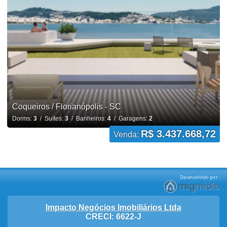
Coqueiros / Florianópolis - SC
Dorms:
3
/ Suítes:
3
/ Banheiros:
4
/ Garagens:
2
R$ 3.437.668,72
Venda:
Impacto Negócios Imobiliários Ltda
CRECI: 6622-J