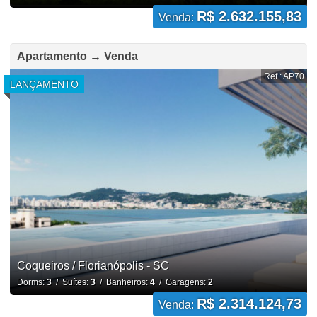
R$ 2.632.155,83
Venda:
Apartamento → Venda
Ref.: AP70
LANÇAMENTO
Coqueiros / Florianópolis - SC
Dorms:
3
/ Suítes:
3
/ Banheiros:
4
/ Garagens:
2
R$ 2.314.124,73
Venda: