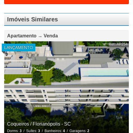
Imóveis Similares
Apartamento → Venda
Ref.: AP254
LANÇAMENTO
Coqueiros / Florianópolis - SC
Dorms:
3
/ Suítes:
3
/ Banheiros:
4
/ Garagens:
2