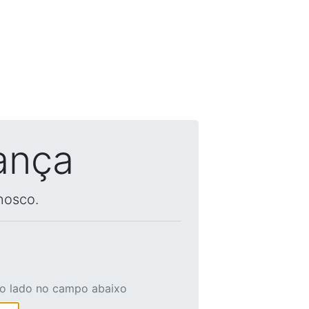
ança
nosco.
ao lado no campo abaixo