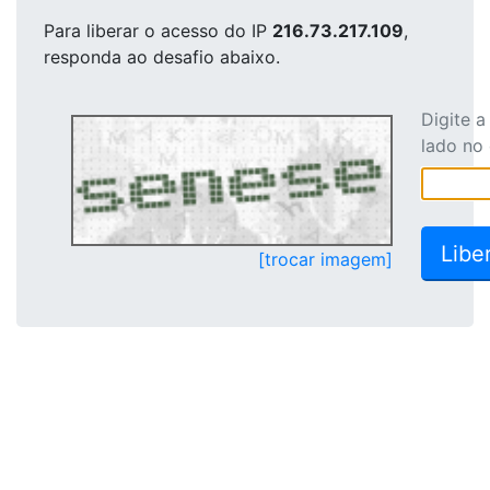
Para liberar o acesso
do IP
216.73.217.109
,
responda ao desafio abaixo.
Digite 
lado no
[trocar imagem]