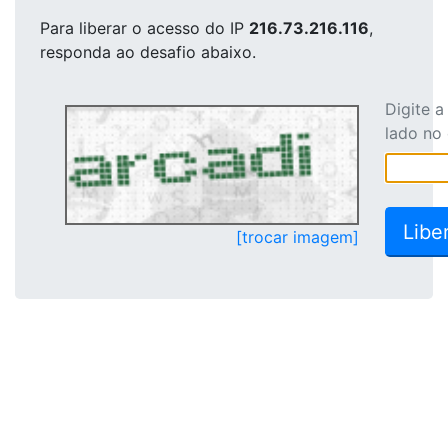
Para liberar o acesso
do IP
216.73.216.116
,
responda ao desafio abaixo.
Digite 
lado no
[trocar imagem]