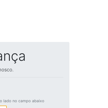
ança
nosco.
ao lado no campo abaixo