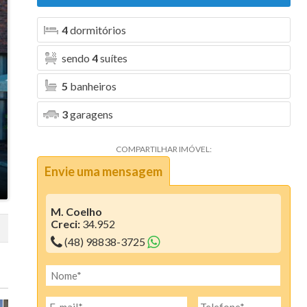
Aura (1)
4
dormitórios
Blanc Residence (2)
sendo
4
suítes
Bosque da Pedra (6)
5
banheiros
Bosque dos Girassóis (1)
3
garagens
Bristol Residence (2)
COMPARTILHAR IMÓVEL:
Bruxelas (2)
Envie uma mensagem
Camboriú Boulevard (2)
Canvas Residence (7)
M. Coelho
Creci:
34.952
Cartier Residencia (1)
(48) 98838-3725
Centro Comercial Santo Antonio (1)
Ciano Residence (3)