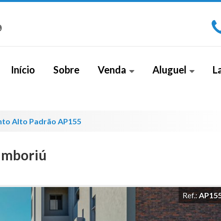
)
Início
Sobre
Venda
Aluguel
L
Apartamento (266)
Sala Comercial (1)
Apa
Apartamento Alto Padrão (18)
Cobe
to Alto Padrão AP155
Apartamento Duplex (2)
amboriú
Casa (26)
Casa Alto Padrão (5)
Ref.:
AP15
Casa Duplex (8)
Cobertura (4)