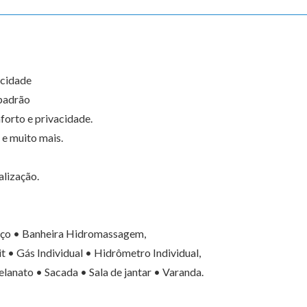
 cidade
 padrão
orto e privacidade.
 e muito mais.
alização.
iço • Banheira Hidromassagem,
it • Gás Individual • Hidrômetro Individual,
lanato • Sacada • Sala de jantar • Varanda.