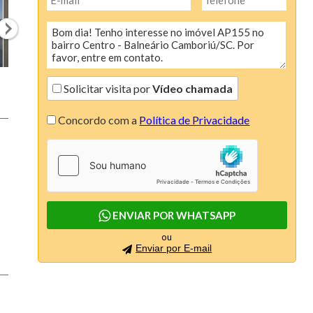
Colina de São Pedro (6)
Condominio AÇores (1)
Condomínio Linea (1)
Condomínio Moradas do Luar (1)
Solicitar visita por
Vídeo chamada
Condomínio Porto Biguaçú (1)
Concordo com a
Política de Privacidade
Connect (4)
Continente Europeu (4)
Costa Esmeralda (2)
ENVIAR POR WHATSAPP
Dallas House (1)
ou
Enviar por E-mail
Dolce Vitta (3)
Due Mari Risidenza (4)
Edify One (3)