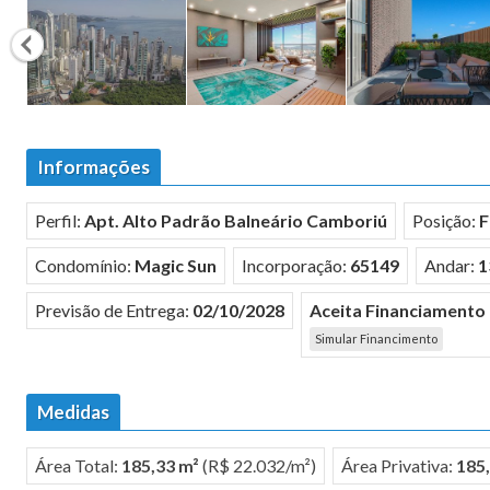
Informações
Perfil:
Apt. Alto Padrão Balneário Camboriú
Posição:
F
Condomínio:
Magic Sun
Incorporação:
65149
Andar:
1
Previsão de Entrega:
02/10/2028
Aceita Financiamento
Simular Financimento
Medidas
Área Total:
185,33 m²
(R$ 22.032/m²)
Área Privativa:
185