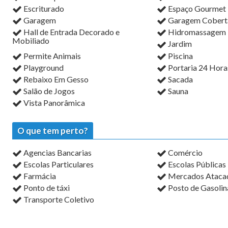
Escriturado
Espaço Gourmet
Garagem
Garagem Cobert
Hall de Entrada Decorado e
Hidromassagem
Mobiliado
Jardim
Permite Animais
Piscina
Playground
Portaria 24 Hora
Rebaixo Em Gesso
Sacada
Salão de Jogos
Sauna
Vista Panorâmica
O que tem perto?
Agencias Bancarias
Comércio
Escolas Particulares
Escolas Públicas
Farmácia
Mercados Atacadi
Ponto de táxi
Posto de Gasolin
Transporte Coletivo