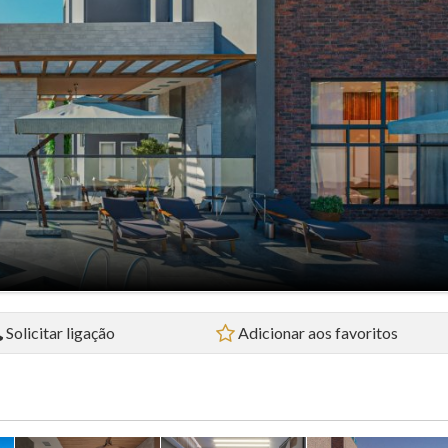
Flat (5)
Loft (1)
Pousada (1)
Sala Comercial (4)
Sítio (2)
Sobrado (32)
Terreno (38)
Solicitar ligação
Adicionar aos favoritos