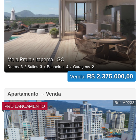
Meia Praia / Itapema - SC
Dorms:
3
/ Suítes:
3
/ Banheiros:
4
/ Garagens:
2
R$ 2.375.000,00
Venda:
Apartamento → Venda
Ref.: AP233
PRÉ-LANÇAMENTO