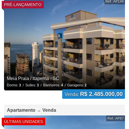
Ref.: AP148
PRÉ-LANÇAMENTO
Meia Praia / Itapema - SC
Dorms:
3
/ Suítes:
3
/ Banheiros:
4
/ Garagens:
2
R$ 2.485.000,00
Venda:
Apartamento → Venda
Ref.: AP87
ÚLTIMAS UNIDADES